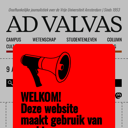
Onafhankelijke journalistiek over de Vrije Universiteit Amsterdam | Sinds 1953
CAMPUS
WETENSCHAP
STUDENTENLEVEN
COLUMN
CULTUUR
ONDERWIJS
MAATSCHAPPIJ
BLOG
9 AUGUSTUS 2026
WELKOM!
MAGAZINE
ENGLISH
Deze website
BABS GONS
maakt gebruik van