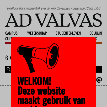
Onafhankelijke journalistiek over de Vrije Universiteit Amsterdam | Sinds 1953
CAMPUS
WETENSCHAP
STUDENTENLEVEN
COLUMN
CULTUUR
ONDERWIJS
MAATSCHAPPIJ
BLOG
6 AUGUSTUS 2026
WELKOM!
MAGAZINE
ENGLISH
Deze website
ASVA
maakt gebruik van