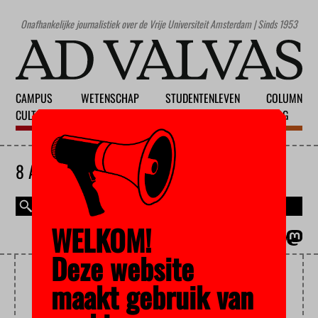
Onafhankelijke journalistiek over de Vrije Universiteit Amsterdam | Sinds 1953
CAMPUS
WETENSCHAP
STUDENTENLEVEN
COLUMN
CULTUUR
ONDERWIJS
MAATSCHAPPIJ
BLOG
8 AUGUSTUS 2026
WELKOM!
MAGAZINE
ENGLISH
Deze website
ASEKSUALITEIT
maakt gebruik van