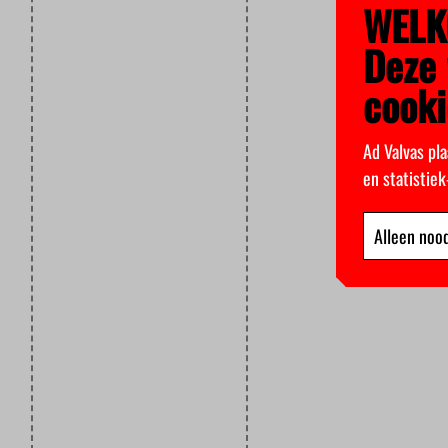
WELK
Deze 
cooki
Ad Valvas pla
en statistie
Alleen nood