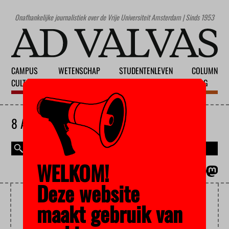
Onafhankelijke journalistiek over de Vrije Universiteit Amsterdam | Sinds 1953
CAMPUS
WETENSCHAP
STUDENTENLEVEN
COLUMN
CULTUUR
ONDERWIJS
MAATSCHAPPIJ
BLOG
8 AUGUSTUS 2026
WELKOM!
MAGAZINE
ENGLISH
Deze website
ARIE STORM
maakt gebruik van