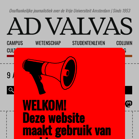
Onafhankelijke journalistiek over de Vrije Universiteit Amsterdam | Sinds 1953
CAMPUS
WETENSCHAP
STUDENTENLEVEN
COLUMN
CULTUUR
ONDERWIJS
MAATSCHAPPIJ
BLOG
9 AUGUSTUS 2026
WELKOM!
MAGAZINE
ENGLISH
Deze website
ARBEIDSRECHT
maakt gebruik van