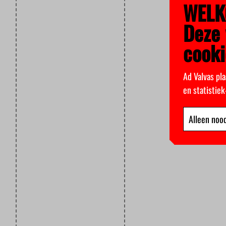
WELK
Deze 
cooki
Ad Valvas pla
en statistie
Alleen nood