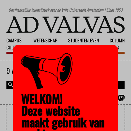
Onafhankelijke journalistiek over de Vrije Universiteit Amsterdam | Sinds 1953
CAMPUS
WETENSCHAP
STUDENTENLEVEN
COLUMN
CULTUUR
ONDERWIJS
MAATSCHAPPIJ
BLOG
9 AUGUSTUS 2026
WELKOM!
MAGAZINE
ENGLISH
Deze website
ANNELIES VERBEKE
maakt gebruik van