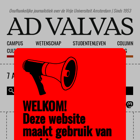
Onafhankelijke journalistiek over de Vrije Universiteit Amsterdam | Sinds 1953
CAMPUS
WETENSCHAP
STUDENTENLEVEN
COLUMN
CULTUUR
ONDERWIJS
MAATSCHAPPIJ
BLOG
7 AUGUSTUS 2026
WELKOM!
MAGAZINE
ENGLISH
Deze website
ANGLICISATION
maakt gebruik van