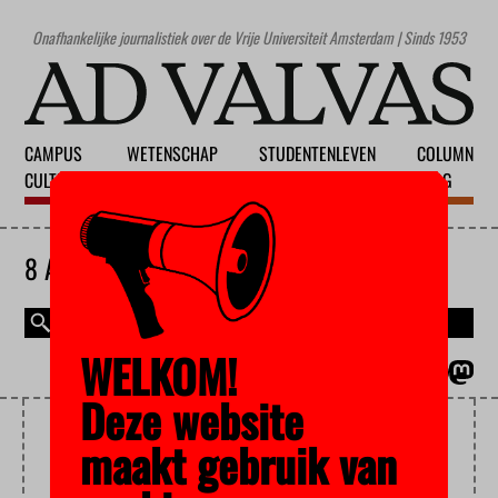
Onafhankelijke journalistiek over de Vrije Universiteit Amsterdam | Sinds 1953
CAMPUS
WETENSCHAP
STUDENTENLEVEN
COLUMN
CULTUUR
ONDERWIJS
MAATSCHAPPIJ
BLOG
8 AUGUSTUS 2026
WELKOM!
MAGAZINE
ENGLISH
Deze website
AMSTERDAM FACULTY OF
maakt gebruik van
SCIENCE