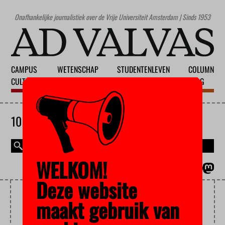
Onafhankelijke journalistiek over de Vrije Universiteit Amsterdam | Sinds 1953
CAMPUS
WETENSCHAP
STUDENTENLEVEN
COLUMN
CULTUUR
ONDERWIJS
MAATSCHAPPIJ
BLOG
10 AUGUSTUS 2026
WELKOM!
MAGAZINE
ENGLISH
Deze website
AMSTERDAM ACADEMIC
maakt gebruik van
ALLIANCE