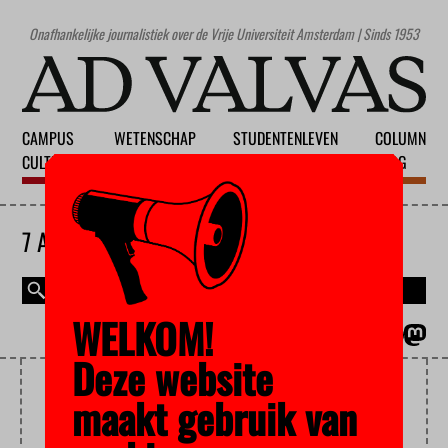
Onafhankelijke journalistiek over de Vrije Universiteit Amsterdam | Sinds 1953
CAMPUS
WETENSCHAP
STUDENTENLEVEN
COLUMN
CULTUUR
ONDERWIJS
MAATSCHAPPIJ
BLOG
7 AUGUSTUS 2026
WELKOM!
MAGAZINE
ENGLISH
Deze website
ALGEMENE REKENKAMER
maakt gebruik van