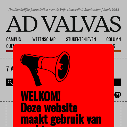
Onafhankelijke journalistiek over de Vrije Universiteit Amsterdam | Sinds 1953
CAMPUS
WETENSCHAP
STUDENTENLEVEN
COLUMN
CULTUUR
ONDERWIJS
MAATSCHAPPIJ
BLOG
7 AUGUSTUS 2026
WELKOM!
MAGAZINE
ENGLISH
Deze website
AIRBNB
maakt gebruik van