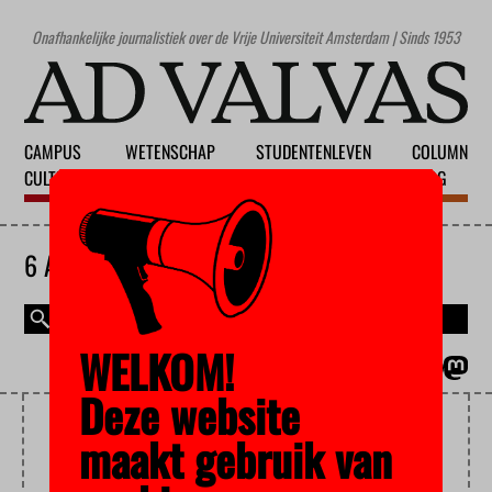
Onafhankelijke journalistiek over de Vrije Universiteit Amsterdam | Sinds 1953
CAMPUS
WETENSCHAP
STUDENTENLEVEN
COLUMN
CULTUUR
ONDERWIJS
MAATSCHAPPIJ
BLOG
6 AUGUSTUS 2026
WELKOM!
MAGAZINE
ENGLISH
Deze website
ACTIVITIES
maakt gebruik van