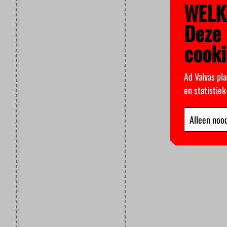
WELK
Deze 
cooki
Ad Valvas pla
en statistie
Alleen nood