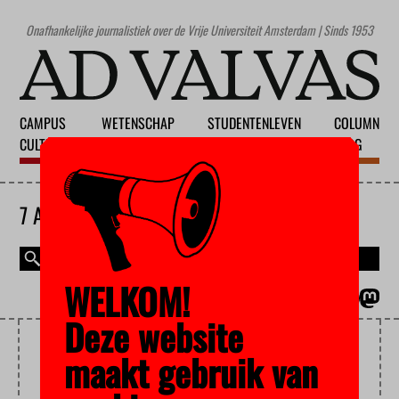
Onafhankelijke journalistiek over de Vrije Universiteit Amsterdam | Sinds 1953
CAMPUS
WETENSCHAP
STUDENTENLEVEN
COLUMN
CULTUUR
ONDERWIJS
MAATSCHAPPIJ
BLOG
7 AUGUSTUS 2026
WELKOM!
MAGAZINE
ENGLISH
Deze website
ABRAHAM KUYPER
maakt gebruik van