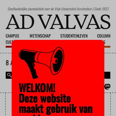
Onafhankelijke journalistiek over de Vrije Universiteit Amsterdam | Sinds 1953
CAMPUS
WETENSCHAP
STUDENTENLEVEN
COLUMN
CULTUUR
ONDERWIJS
MAATSCHAPPIJ
BLOG
8 AUGUSTUS 2026
WELKOM!
MAGAZINE
ENGLISH
Deze website
AANWEZIGHEIDSPLICHT
maakt gebruik van