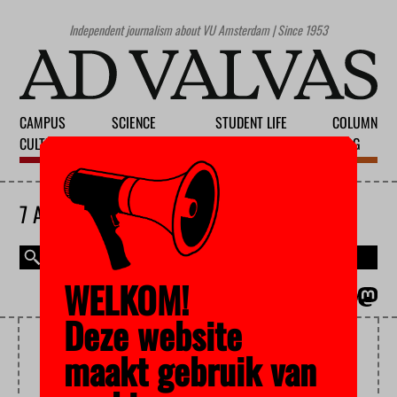
Independent journalism about VU Amsterdam | Since 1953
CAMPUS
SCIENCE
STUDENT LIFE
COLUMN
CULTURE
EDUCATION
SOCIETY
BLOG
7 AUGUST 2026
WELKOM!
MAGAZINE
NEDERLANDS
Deze website
VOC
maakt gebruik van