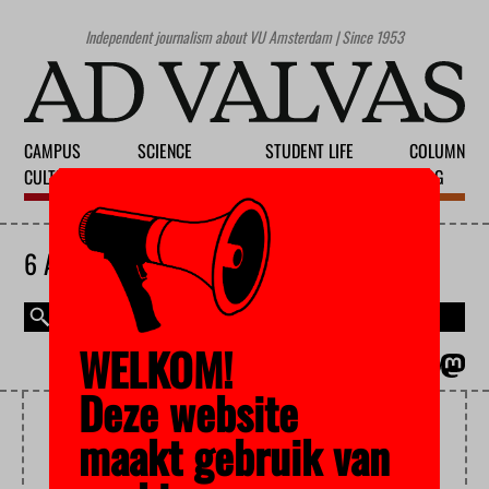
Independent journalism about VU Amsterdam | Since 1953
CAMPUS
SCIENCE
STUDENT LIFE
COLUMN
CULTURE
EDUCATION
SOCIETY
BLOG
6 AUGUST 2026
WELKOM!
MAGAZINE
NEDERLANDS
Deze website
VIOLENCE
maakt gebruik van