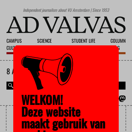
Independent journalism about VU Amsterdam | Since 1953
CAMPUS
SCIENCE
STUDENT LIFE
COLUMN
CULTURE
EDUCATION
SOCIETY
BLOG
8 AUGUST 2026
WELKOM!
MAGAZINE
NEDERLANDS
Deze website
UNIVERSITY PRESS
maakt gebruik van