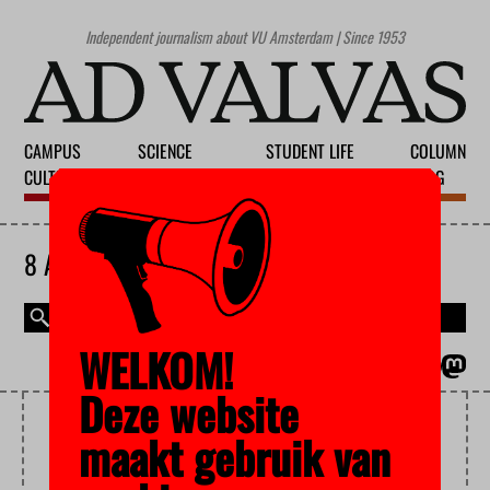
Independent journalism about VU Amsterdam | Since 1953
CAMPUS
SCIENCE
STUDENT LIFE
COLUMN
CULTURE
EDUCATION
SOCIETY
BLOG
8 AUGUST 2026
WELKOM!
MAGAZINE
NEDERLANDS
Deze website
UNDOCUMENTED
maakt gebruik van