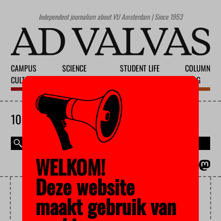
Independent journalism about VU Amsterdam | Since 1953
CAMPUS
SCIENCE
STUDENT LIFE
COLUMN
CULTURE
EDUCATION
SOCIETY
BLOG
10 AUGUST 2026
WELKOM!
MAGAZINE
NEDERLANDS
Deze website
TRAIN
maakt gebruik van