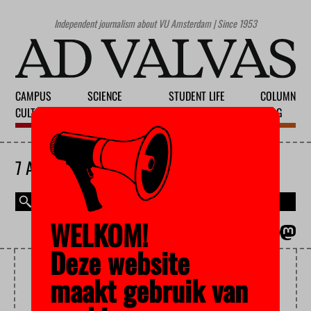
Independent journalism about VU Amsterdam | Since 1953
CAMPUS
SCIENCE
STUDENT LIFE
COLUMN
CULTURE
EDUCATION
SOCIETY
BLOG
7 AUGUST 2026
WELKOM!
MAGAZINE
NEDERLANDS
Deze website
THESIS
maakt gebruik van