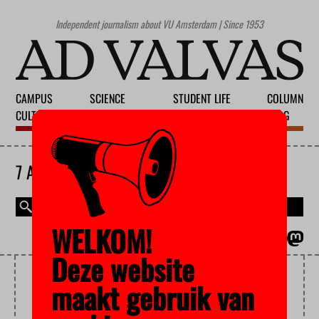
Independent journalism about VU Amsterdam | Since 1953
CAMPUS
SCIENCE
STUDENT LIFE
COLUMN
CULTURE
EDUCATION
SOCIETY
BLOG
7 AUGUST 2026
WELKOM!
MAGAZINE
NEDERLANDS
Deze website
SUPERMARKET THEFT
maakt gebruik van