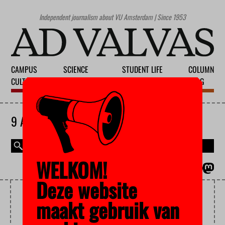
Independent journalism about VU Amsterdam | Since 1953
CAMPUS
SCIENCE
STUDENT LIFE
COLUMN
CULTURE
EDUCATION
SOCIETY
BLOG
9 AUGUST 2026
WELKOM!
MAGAZINE
NEDERLANDS
Deze website
SUMMIT
maakt gebruik van