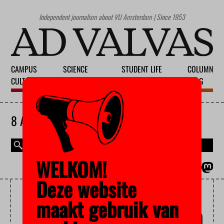
Independent journalism about VU Amsterdam | Since 1953
CAMPUS
SCIENCE
STUDENT LIFE
COLUMN
CULTURE
EDUCATION
SOCIETY
BLOG
8 AUGUST 2026
WELKOM!
MAGAZINE
NEDERLANDS
Deze website
STUDENTS WITH A
maakt gebruik van
MIGRATION BACKGROUND