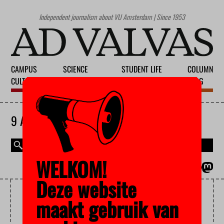
Independent journalism about VU Amsterdam | Since 1953
CAMPUS
SCIENCE
STUDENT LIFE
COLUMN
CULTURE
EDUCATION
SOCIETY
BLOG
9 AUGUST 2026
WELKOM!
MAGAZINE
NEDERLANDS
Deze website
STOLEN
maakt gebruik van