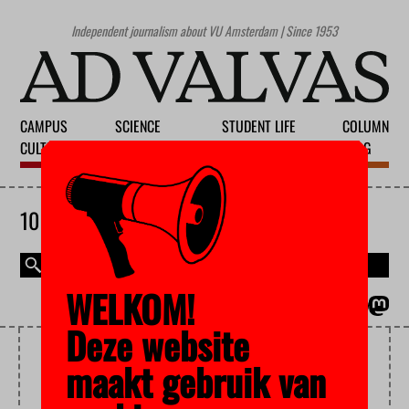
Independent journalism about VU Amsterdam | Since 1953
CAMPUS
SCIENCE
STUDENT LIFE
COLUMN
CULTURE
EDUCATION
SOCIETY
BLOG
10 AUGUST 2026
WELKOM!
MAGAZINE
NEDERLANDS
Deze website
SQUATTING
maakt gebruik van