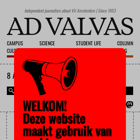
Independent journalism about VU Amsterdam | Since 1953
CAMPUS
SCIENCE
STUDENT LIFE
COLUMN
CULTURE
EDUCATION
SOCIETY
BLOG
8 AUGUST 2026
WELKOM!
MAGAZINE
NEDERLANDS
Deze website
SMALL STUDIES
maakt gebruik van