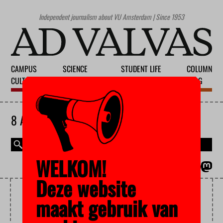
Independent journalism about VU Amsterdam | Since 1953
CAMPUS
SCIENCE
STUDENT LIFE
COLUMN
CULTURE
EDUCATION
SOCIETY
BLOG
8 AUGUST 2026
WELKOM!
MAGAZINE
NEDERLANDS
Deze website
SCIENCE
maakt gebruik van