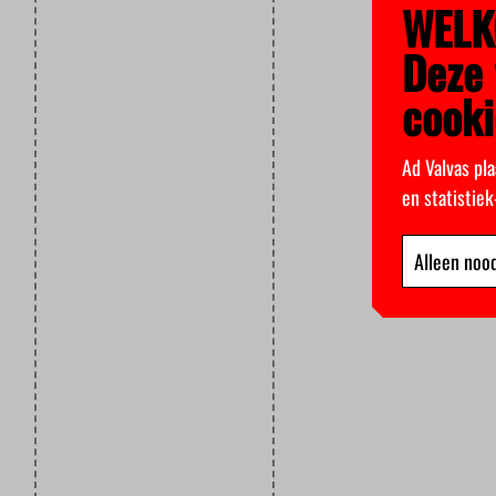
WELK
Deze 
cooki
Ad Valvas pla
en statistie
Alleen nood