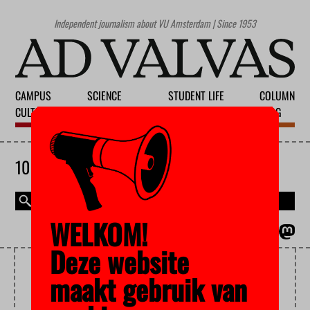
Independent journalism about VU Amsterdam | Since 1953
CAMPUS
SCIENCE
STUDENT LIFE
COLUMN
CULTURE
EDUCATION
SOCIETY
BLOG
10 AUGUST 2026
WELKOM!
MAGAZINE
NEDERLANDS
Deze website
SAFETY
maakt gebruik van