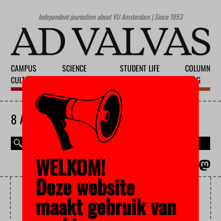
Independent journalism about VU Amsterdam | Since 1953
CAMPUS
SCIENCE
STUDENT LIFE
COLUMN
CULTURE
EDUCATION
SOCIETY
BLOG
8 AUGUST 2026
WELKOM!
MAGAZINE
NEDERLANDS
Deze website
RISK
maakt gebruik van