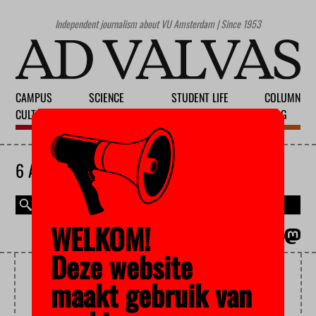
Independent journalism about VU Amsterdam | Since 1953
CAMPUS
SCIENCE
STUDENT LIFE
COLUMN
CULTURE
EDUCATION
SOCIETY
BLOG
6 AUGUST 2026
WELKOM!
MAGAZINE
NEDERLANDS
Deze website
PROTEST
maakt gebruik van