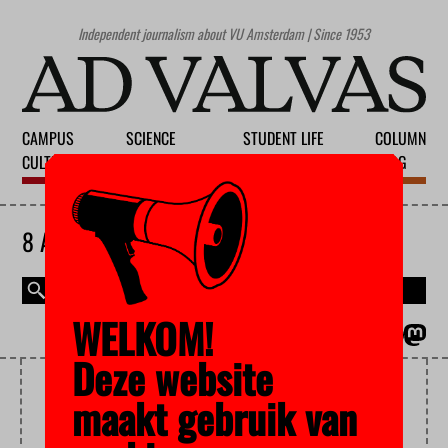
Independent journalism about VU Amsterdam | Since 1953
CAMPUS
SCIENCE
STUDENT LIFE
COLUMN
CULTURE
EDUCATION
SOCIETY
BLOG
8 AUGUST 2026
WELKOM!
MAGAZINE
NEDERLANDS
Deze website
PRETEND STUDENT
maakt gebruik van