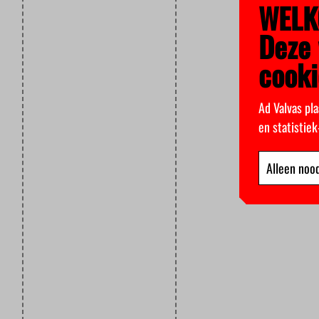
WELK
Deze 
cooki
Ad Valvas pla
en statistie
Alleen nood