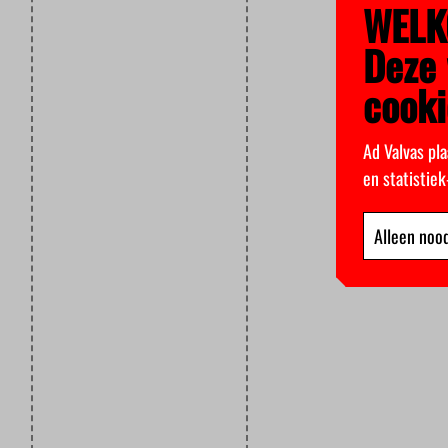
WELK
Deze 
cooki
Ad Valvas pla
en statistie
Alleen nood