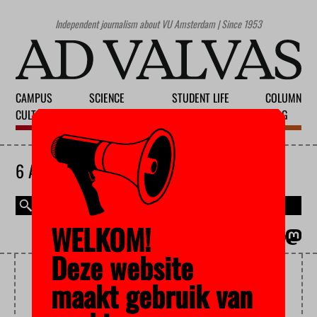
Independent journalism about VU Amsterdam | Since 1953
CAMPUS
SCIENCE
STUDENT LIFE
COLUMN
CULTURE
EDUCATION
SOCIETY
BLOG
6 AUGUST 2026
WELKOM!
MAGAZINE
NEDERLANDS
Deze website
PHD
maakt gebruik van