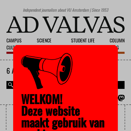
Independent journalism about VU Amsterdam | Since 1953
CAMPUS
SCIENCE
STUDENT LIFE
COLUMN
CULTURE
EDUCATION
SOCIETY
BLOG
6 AUGUST 2026
WELKOM!
MAGAZINE
NEDERLANDS
Deze website
PALESTINIAN ISSUE
maakt gebruik van