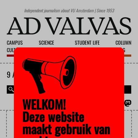
Independent journalism about VU Amsterdam | Since 1953
CAMPUS
SCIENCE
STUDENT LIFE
COLUMN
CULTURE
EDUCATION
SOCIETY
BLOG
9 AUGUST 2026
WELKOM!
MAGAZINE
NEDERLANDS
Deze website
NEVENFUNCTIES
maakt gebruik van