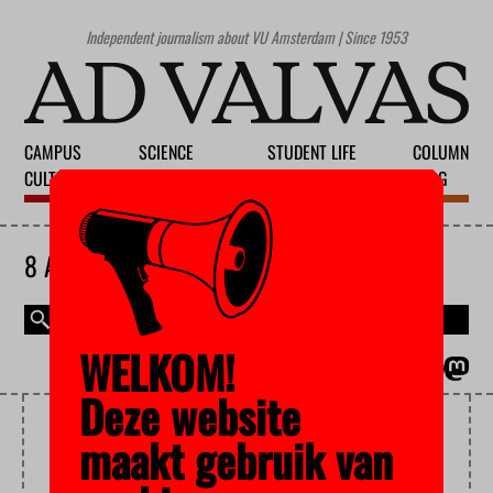
Independent journalism about VU Amsterdam | Since 1953
CAMPUS
SCIENCE
STUDENT LIFE
COLUMN
CULTURE
EDUCATION
SOCIETY
BLOG
8 AUGUST 2026
WELKOM!
MAGAZINE
NEDERLANDS
Deze website
MINORITIES
maakt gebruik van