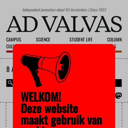
Independent journalism about VU Amsterdam | Since 1953
CAMPUS
SCIENCE
STUDENT LIFE
COLUMN
CULTURE
EDUCATION
SOCIETY
BLOG
8 AUGUST 2026
WELKOM!
MAGAZINE
NEDERLANDS
Deze website
INTEGRATION
maakt gebruik van