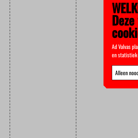
WELK
Deze 
cooki
Ad Valvas pla
en statistie
Alleen nood