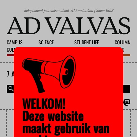
Independent journalism about VU Amsterdam | Since 1953
CAMPUS
SCIENCE
STUDENT LIFE
COLUMN
CULTURE
EDUCATION
SOCIETY
BLOG
7 AUGUST 2026
WELKOM!
MAGAZINE
NEDERLANDS
Deze website
INNOVATION
maakt gebruik van