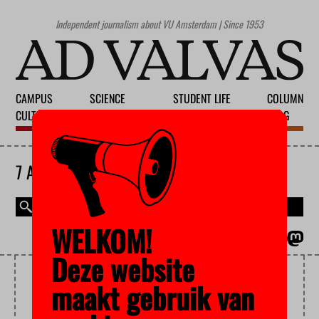
Independent journalism about VU Amsterdam | Since 1953
CAMPUS
SCIENCE
STUDENT LIFE
COLUMN
CULTURE
EDUCATION
SOCIETY
BLOG
7 AUGUST 2026
WELKOM!
MAGAZINE
NEDERLANDS
Deze website
HANDICAP
maakt gebruik van