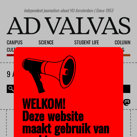
Independent journalism about VU Amsterdam | Since 1953
CAMPUS
SCIENCE
STUDENT LIFE
COLUMN
CULTURE
EDUCATION
SOCIETY
BLOG
9 AUGUST 2026
WELKOM!
MAGAZINE
NEDERLANDS
Deze website
GAZASTROOK
maakt gebruik van