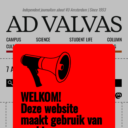
Independent journalism about VU Amsterdam | Since 1953
CAMPUS
SCIENCE
STUDENT LIFE
COLUMN
CULTURE
EDUCATION
SOCIETY
BLOG
7 AUGUST 2026
WELKOM!
MAGAZINE
NEDERLANDS
Deze website
FVD
maakt gebruik van