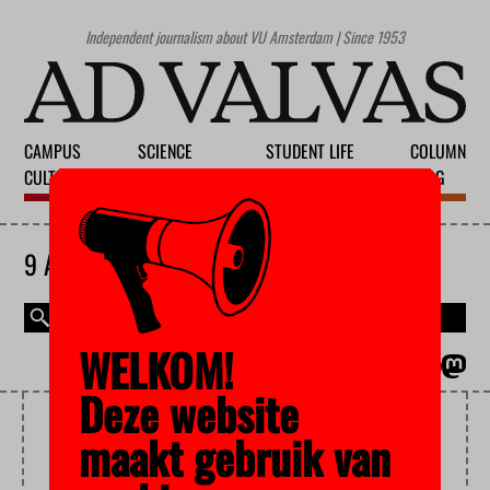
Independent journalism about VU Amsterdam | Since 1953
CAMPUS
SCIENCE
STUDENT LIFE
COLUMN
CULTURE
EDUCATION
SOCIETY
BLOG
9 AUGUST 2026
WELKOM!
MAGAZINE
NEDERLANDS
Deze website
FOOTBALL
maakt gebruik van