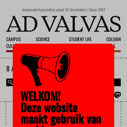
Independent journalism about VU Amsterdam | Since 1953
CAMPUS
SCIENCE
STUDENT LIFE
COLUMN
CULTURE
EDUCATION
SOCIETY
BLOG
8 AUGUST 2026
WELKOM!
MAGAZINE
NEDERLANDS
Deze website
FOOD
maakt gebruik van