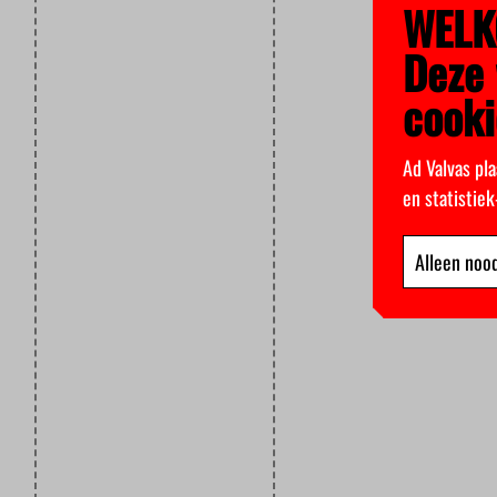
WELK
Deze 
cooki
Ad Valvas pla
en statistie
Alleen nood